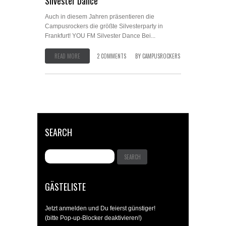
Silvester Dance
Auch in diesem Jahren präsentieren die
Campusrockers die größte Silvesterparty in
Frankfurt! YOU FM Silvester Dance Bei...
READ MORE
2 COMMENTS
BY
CAMPUSROCKERS
SEARCH
GÄSTELISTE
Jetzt anmelden und Du feierst günstiger!
(bitte Pop-up-Blocker deaktivieren!)